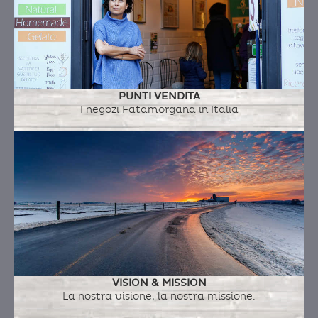
PIEROGI RUSKIE
Ingredienti:
latte fresco intero a.q., ricotta di
pecora, zucchero, panna fresca, patate, cipolla
rossa, vino rosso, burro, zucchero a velo, sale
PUNTI VENDITA
maldon
I negozi Fatamorgana in Italia
TORTA CAPRESE, PISTACCHIO E
CIOCCOLATO BIANCO
Ingredienti:
cioccolato bianco, pistacchio di
bronte, zucchero a velo, albume d'uovo, fecola
di patate, copertura al cioccolato bianco
(cioccolato bianco, panna fresca, burro di
VISION & MISSION
La nostra visione, la nostra missione.
cacao)