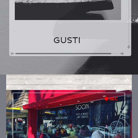
.
GUSTI
MERINGA
Ingredienti:
zucchero, zucchero a velo, albume
d'uovo
MERINGHE AL CIOCCOLATO
Ingredienti:
albume uovo bio, zucchero,