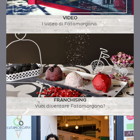
zucchero a velo, cacao inpolvere 22/24
VIDEO
I video di Fatamorgana.
MERINGHE CON FRUTTA SECCA
Ingredienti:
albume uovo bio, zucchero,
zucchero a velo, nocciole intere tostate
MERINGHE VEGAN
FRANCHISING
Vuoi diventare Fatamorgana?
Ingredienti:
zucchero, zucchero a velo, amido di
mais