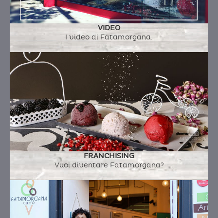
VIDEO
I video di Fatamorgana.
RICOTTA E FICHI ALLA GRECA
Ingredienti:
latte fresco intero a.q., ricotta di
pecora, zucchero, panna fresca, salsa di fichi
alla greca (fichi, zucchero, vino bianco, vaniglia
bourbon)
FRANCHISING
RICOTTA ROMANA, CACAO CRUDO & PERA
Vuoi diventare Fatamorgana?
(LA-LA-LAND)
Ingredienti:
latte fresco intero a.q., ricotta di
pecora, zucchero, panna fresca, composta di
pera e moscato , salsa di cioccolato e cacao