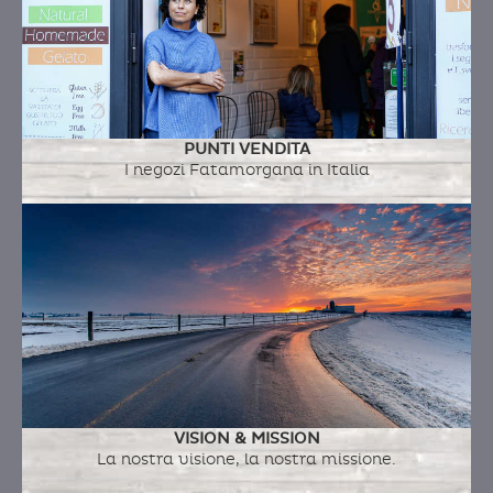
crudo
RICOTTA, MIELE E COCCO
PUNTI VENDITA
I negozi Fatamorgana in Italia
Ingredienti:
latte fresco intero a.q., ricotta di
pecora, miele, cocco rape'
CASTAGNOLE
Ingredienti:
VISION & MISSION
La nostra visione, la nostra missione.