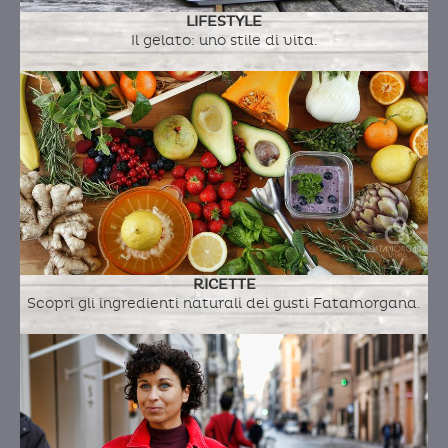
LIFESTYLE
PIEROGI RUSKIE
Il gelato: uno stile di vita.
Ingredienti:
latte fresco intero a.q., ricotta di
pecora, zucchero, panna fresca, patate, cipolla
rossa, vino rosso, burro, zucchero a velo, sale
maldon
RICOTTA ,AMARENE & NOCCIOLE
PRALINATE
RICETTE
Scopri gli ingredienti naturali dei gusti Fatamorgana.
Ingredienti:
latte fresco intero a.q., ricotta di
pecora, panna fresca, amarena, nocciola
pralinata