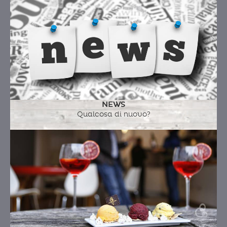
GIADA GELATO
Ingredienti:
latte fresco intero a.q., ricotta di
pecora, pecorino, panna fresca, fichi infornati
con sale olio & rosmarino
NEWS
Qualcosa di nuovo?
PANETTONE GELATO
RICOTTA,AMARENA,RATAFIA,GLASSATO
ALLA GIAND
Ingredienti:
ganache al gianduia (cioccolato
gianduia, burro, marsala, nocciole intere
tostate), nocciola pralinata