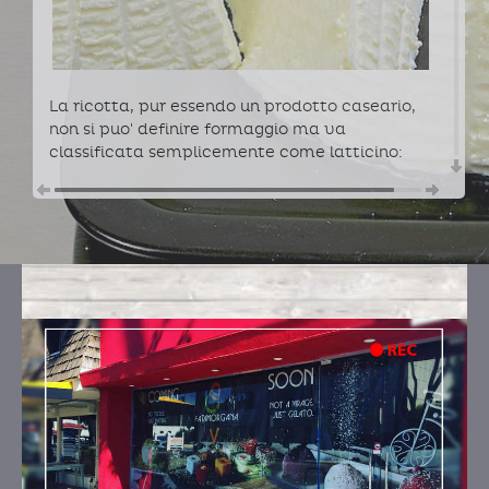
La ricotta, pur essendo un prodotto caseario,
non si puo' definire formaggio ma va
classificata semplicemente come latticino:
non viene ottenuta infatti attraverso la
coagulazione della caseina, ma dalle proteine
del siero di latte, cioe' della parte liquida del
latte che si separa dalla cagliata durante la
caseificazione. Come suggerisce il nome stesso
utilizziamo ricotta da latte di pecora
GUSTI
RICOTTA E AGRUMI
Ingredienti:
ricotta di pecora, zucchero, zeste di
arancia , zeste di limone (zeste di limone)