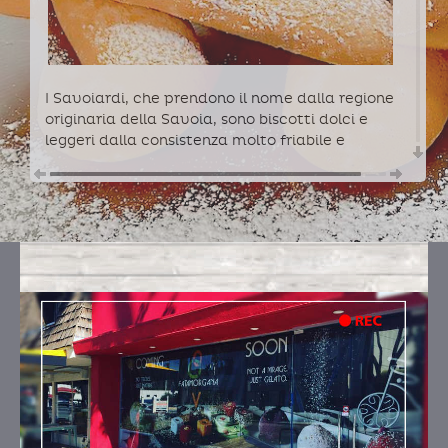
I Savoiardi, che prendono il nome dalla regione
originaria della Savoia, sono biscotti dolci e
leggeri dalla consistenza molto friabile e
spugnosa. La forma, un cilindro schiacciato
con gli spigoli smussati, ricorda un grosso dito
e per questa ragione in inglese vengono
chiamati lady fingers, cioe' dita di dama. La
loro origine viene fatta risalire al tardo XV
secolo, quando furono creati presso la corte
dei Duchi di Savoia in omaggio ad una visita
del re di Francia
GUSTI