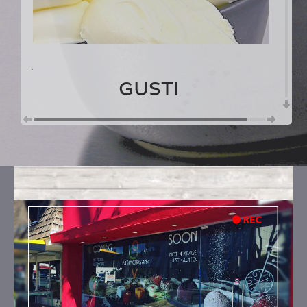
.
GUSTI
CHEESECAKE ALLE FRAGOLE
Ingredienti:
latte fresco intero a.q., formaggio
fresco, tuorlo d'uovo, salsa di fragole (fragole,
zucchero)
CHEESECAKE MIRTILLI