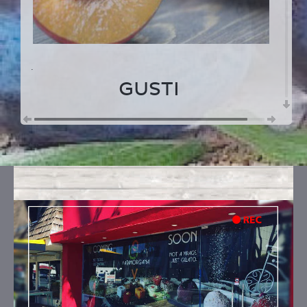
.
GUSTI
PRUGNA , MELISSA & LIMONCELLO
Ingredienti:
prugna, zucchero, limoncello,
melissa
PRUGNA AL THE VERDE
Ingredienti:
prugna, acqua, zucchero, te verde