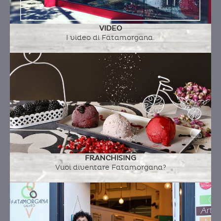
gunpowder
VIDEO
I video di Fatamorgana.
PRUGNA ROSSA ,FIORI D'IBISCO
Ingredienti:
prugna, zucchero, karkade fiori di
hibiscus
PRUGNE AL FORNO , MAGGIORANA & RUM
FRANCHISING
ROSSO
Vuoi diventare Fatamorgana?
Ingredienti:
prugna, zucchero, rum rosso,
maggiorana