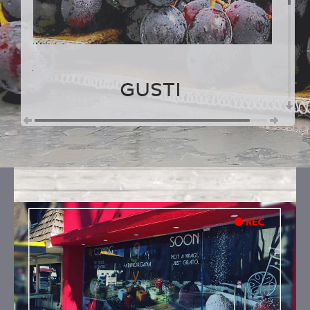
.
GUSTI
UVA E NOCI
Ingredienti:
uva nera, zucchero, gherigli di noce,
proteine di riso 1