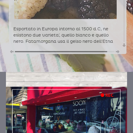
Esportato in Europa intorno al 1500 d.C, ne
esistono due varieta', quello bianco e quello
nero. Fatamorgana usa il gelso nero dell'Etna
per la produzione del suo sorbetto.
GUSTI
GELSO NERO
Ingredienti:
acqua, gelsi, zucchero
GELSI BIANCHI, SAKE' E ANACARDI SALATI