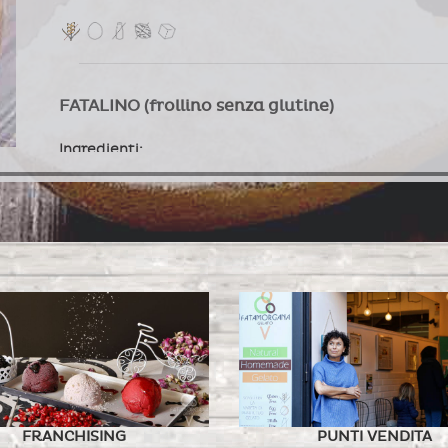
FATALINO (frollino senza glutine)
Ingredienti:
MERINGA
Ingredienti:
zucchero, zucchero a velo, albume d'uo
MERINGHE VEGAN
FRANCHISING
PUNTI VENDITA