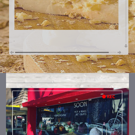
.
GUSTI
PECORINO
Ingredienti:
latte fresco intero a.q., pecorino
stagionato, zucchero, panna fresca