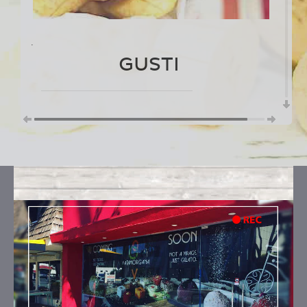
.
GUSTI
PLATANO CROCCANTE & CARAMELLO
Ingredienti:
latte fresco intero a.q., latte,
platano, panna fresca, salsa al caramello
speziato (zucchero di canna, noce moscata,
semi di cardamomo verde, stimmi di
zafferano)