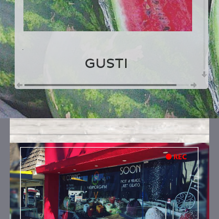
.
GUSTI
ANGURIA
Ingredienti:
anguria, zucchero, acqua
ANGURIA, GIN, ZUCCHERO DI CANNA &
SALE MALDON
Ingredienti:
anguria, zucchero, zucchero di