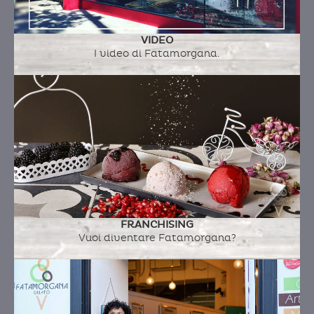
canna, gin, sale maldon
VIDEO
I video di Fatamorgana.
FRANCHISING
Vuoi diventare Fatamorgana?