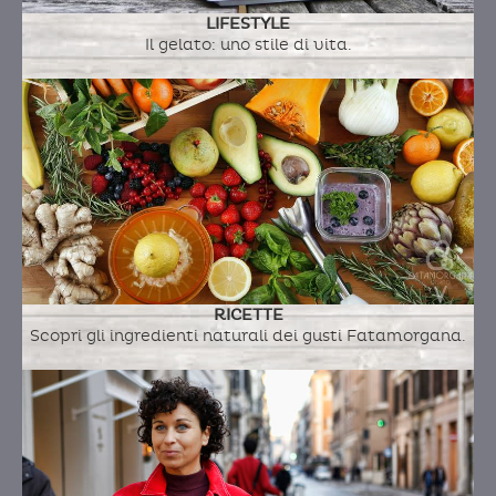
LIFESTYLE
Il gelato: uno stile di vita.
ACAI
Ingredienti:
acai, acqua, zucchero
ACEROLA
RICETTE
Scopri gli ingredienti naturali dei gusti Fatamorgana.
Ingredienti:
sm3, acqua, zucchero
AFRODITE