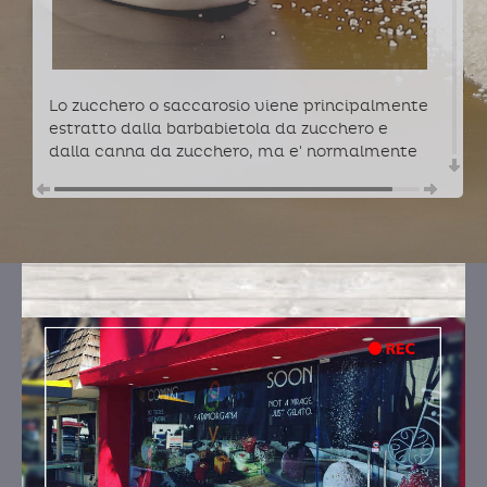
Lo zucchero o saccarosio viene principalmente
estratto dalla barbabietola da zucchero e
dalla canna da zucchero, ma e' normalmente
presente in molti alimenti di origine vegetale,
in particolare nella frutta. Dal punto di vista
nutrizionale, il saccarosio e' un cibo altamente
energetico e di facile digeribilita', capace di
rendere piu' appetibili i prodotti alimentari ai
quali viene aggiunto. Insieme al fruttosio, e'
l'unico zucchero utilizzato nella produzione
Fatamorgana.
GUSTI
ARACHIDE CON IL SUO BURRO