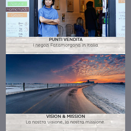
COCCO
Ingredienti:
acqua, zucchero, cocco fresco
PUNTI VENDITA
I negozi Fatamorgana in Italia
CREMA MAZUREK ALLA ROSA
Ingredienti:
latte fresco intero a.q.,
mascarpone, tuorlo d'uovo, yogurt, acqua di
rose, boccioli di rosa
VISION & MISSION
La nostra visione, la nostra missione.
ZAPOTE NERO II