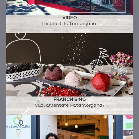
Per conferire un sapore leggermente
salato, usiamo arachidi salate e tostate,
rispettando a pieno la loro forte
VIDEO
I video di Fatamorgana.
personalita', in quanto le arachidi hanno
un sapore che ha vita propria.
Ingredienti:
latte fresco intero a.q., zucchero,
arachidi salate, panna fresca, burro di arachidi
(arachidi salate, olio di arachidi, zucchero a
velo)
FRANCHISING
CIOCCOLATO MADAGASCAR USA
Vuoi diventare Fatamorgana?
Ingredienti:
latte fresco intero a.q., zucchero,
cacao inpolvere 22/24, pate extra cioccolato,
salsa di lamponi (lamponi, zucchero)