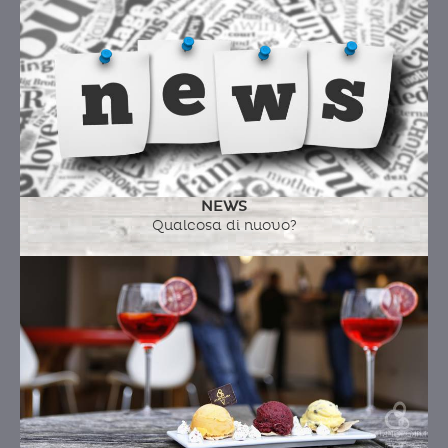
Ingredienti:
zapote nero, zucchero, arancia,
limone, cannella ceylon
22 SETTEMBRE
NEWS
Ingredienti:
latte fresco intero a.q., cotto di
Qualcosa di nuovo?
fichi, riduzione d'uva (uva nera), latte di
mandorla (latte fresco intero a.q., mandorle di
avola)
A-A-CAROTA (ARANCIA, ANANAS,CAROTA)
Ingredienti:
ananas, carote, zucchero, arancia