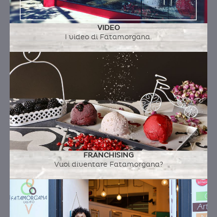
d'uovo, lievito di birra, mandorle tostate , zeste
di limone (zeste di limone)
VIDEO
I video di Fatamorgana.
FRANCHISING
Vuoi diventare Fatamorgana?