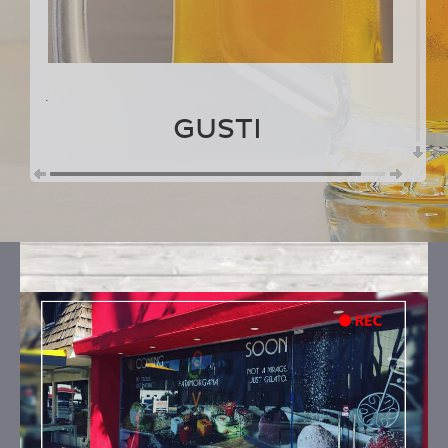
.
GUSTI
AMARENA E BIRRA
Ingredienti:
amarena, birra senza glutine,
zucchero
CREMA BRIOCHES
Ingredienti:
latte fresco intero a.q., tuorlo